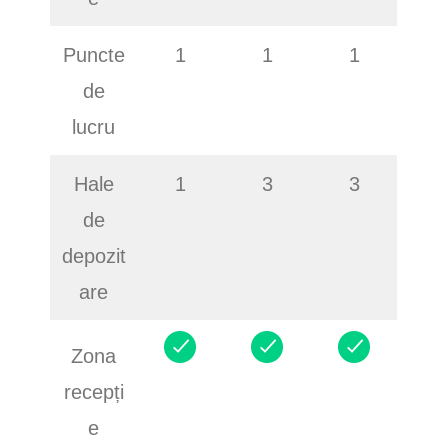
Puncte
1
1
1
de
lucru
Hale
1
3
3
de
depozit
are
Zona
recepți
e