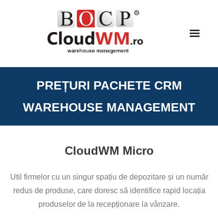
Skip
to
content
PREȚURI PACHETE CRM
WAREHOUSE MANAGEMENT
CloudWM Micro
Util firmelor cu un singur spațiu de depozitare și un număr
redus de produse, care doresc să identifice rapid locația
produselor de la recepționare la vânzare.