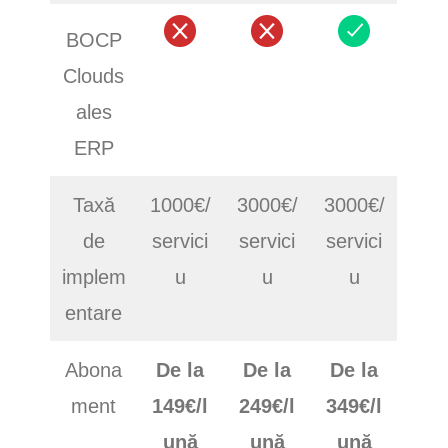
BOCP
Clouds
ales
ERP
Taxă
1000€/
3000€/
3000€/
de
servici
servici
servici
implem
u
u
u
entare
Abona
De la
De la
De la
ment
149€/l
249€/l
349€/l
ună
ună
ună