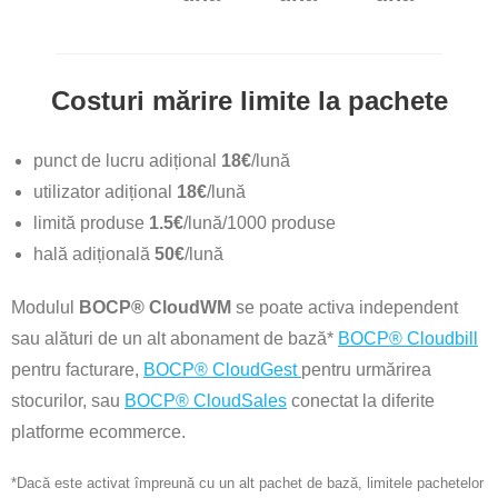
Costuri mărire limite la pachete
punct de lucru adițional
18€
/lună
utilizator adițional
18€
/lună
limită produse
1.5€
/lună/1000 produse
hală adițională
50€
/lună
Modulul
BOCP® CloudWM
se poate activa independent
sau alături de un alt abonament de bază*
BOCP® Cloudbill
pentru facturare,
BOCP® CloudGest
pentru urmărirea
stocurilor, sau
BOCP® CloudSales
conectat la diferite
platforme ecommerce.
*Dacă este activat împreună cu un alt pachet de bază, limitele pachetelor